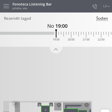
Fonoteca Listening Bar
LV
pilsēta, iela
Rezervēt tagad
Šodien
No
19:00
19:00
20:00
21:00
22:00
4